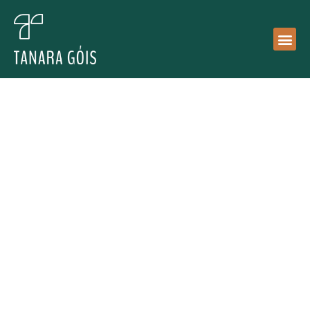
Especialista em
Neuroarquitetura
e
cores