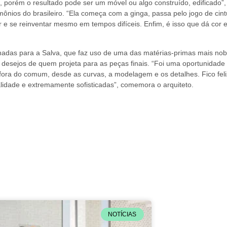
, porém o resultado pode ser um móvel ou algo construído, edificado”, a
imônios do brasileiro. “Ela começa com a ginga, passa pelo jogo de ci
 e se reinventar mesmo em tempos difíceis. Enfim, é isso que dá cor e
nhadas para a Salva, que faz uso de uma das matérias-primas mais nobr
esejos de quem projeta para as peças finais. “Foi uma oportunidade gr
 fora do comum, desde as curvas, a modelagem e os detalhes. Fico fe
alidade e extremamente sofisticadas”, comemora o arquiteto.
NOTÍCIAS