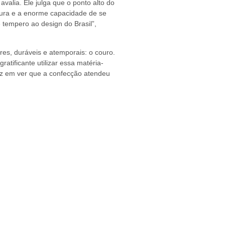
valia. Ele julga que o ponto alto do
ntura e a enorme capacidade de se
 tempero ao design do Brasil”,
es, duráveis e atemporais: o couro.
atificante utilizar essa matéria-
liz em ver que a confecção atendeu