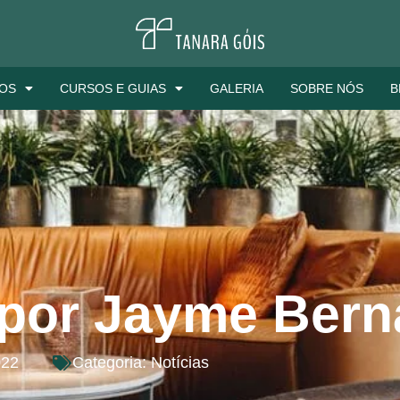
ÇOS
CURSOS E GUIAS
GALERIA
SOBRE NÓS
B
 por Jayme Bern
022
Categoria:
Notícias