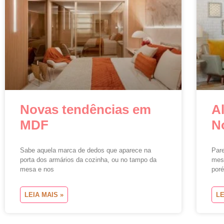
Novas tendências em
A
MDF
N
Sabe aquela marca de dedos que aparece na
Pare
porta dos armários da cozinha, ou no tampo da
mes
mesa e nos
poré
LEIA MAIS »
LE