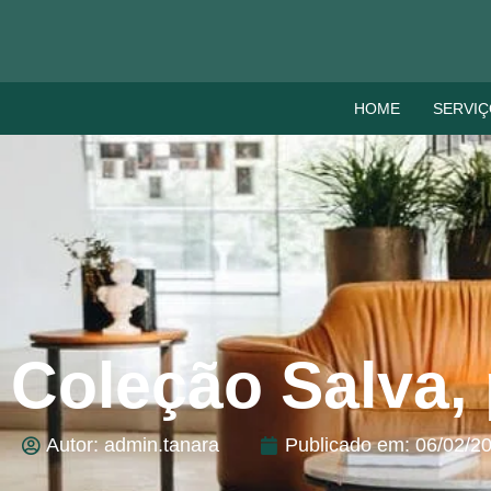
HOME
SERVI
Coleção Salva,
Autor:
admin.tanara
Publicado em:
06/02/2